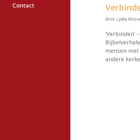
Contact
Verbind
door
Lydia Roos
‘Verbinden’ –
Bijbelverhal
mensen met e
andere kerke